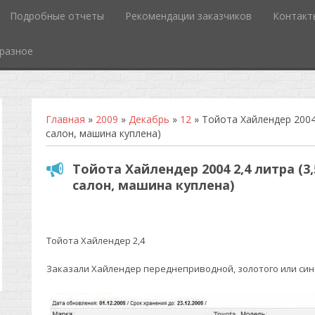
Подробные отчеты
Рекомендации заказчиков
Контакт
разное
Главная
»
2009
»
Декабрь
»
12
» Тойота Хайлендер 2004 
салон, машина куплена)
Тойота Хайлендер 2004 2,4 литра (3
салон, машина куплена)
Тойота Хайлендер 2,4
Заказали Хайлендер переднеприводной, золотого или син