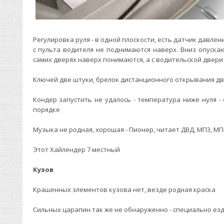
Регулировка руля - в одной плоскости, есть датчик давлен
с пульта водителя не поднимаются наверх. Вниз опускаю
самих дверях наверх понимаются, а с водительской двери -
Ключей две штуки, брелок дистанционного открывания дв
Кондер запустить не удалось - температура ниже нуля -
порядке
Музыка не родная, хорошая - Пионер, читает ДВД, МП3, МП
Этот Хайлендер 7 местный
Кузов
Крашенных элементов кузова нет, везде родная краска
Сильных царапин так же не обнаруженно - специально езд