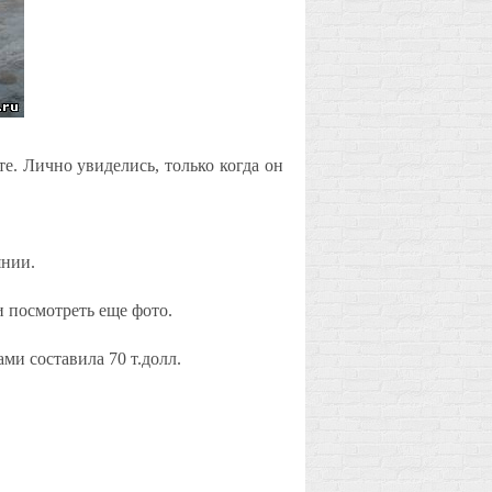
е. Лично увиделись, только когда он
янии.
 посмотреть еще фото.
ми составила 70 т.д
олл
.