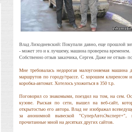
Влад Лиходиевский: Покупали давно, еще прошлой зим
- может это и к лучшему, машина проверена временем.
Собственно отзыв заказчика, Сергея. Даже не отзыв- по
Мне требовалась недорогая малоугоняемая машина 
маршрутов по городу/трассе. С хорошим клиренсом и
коробка-автомат. Хотелось уложиться в 350 т.р.
Поговорил со знакомыми, поездил на том, на сем. Ос
кузове. Рыская по сети, вышел на веб-сайт, кот
открытостью его автора. Влад не изображал всеведущ
за анонимной вывеской "СуперАвтоЭксперт+", 
прочитанные мной на десятках других сайтов.