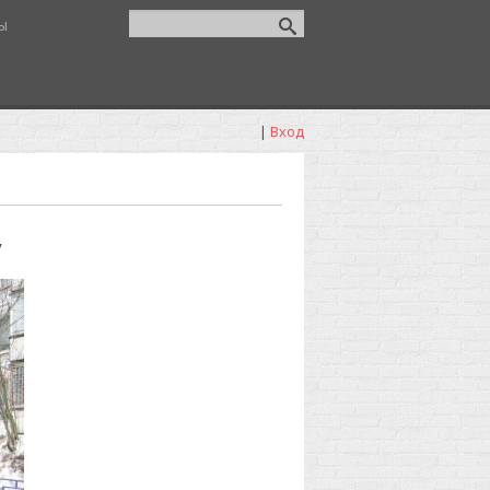
ы
|
Вход
у