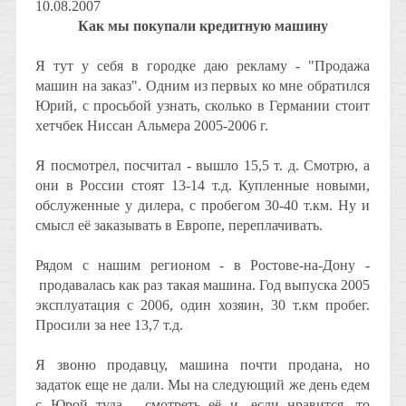
10.08.2007
Как мы покупали кредитную машину
Я тут у себя в городке даю рекламу - "Продажа
машин на заказ". Одним из первых ко мне обратился
Юрий, с просьбой узнать, сколько в Германии стоит
хетчбек Ниссан Альмера 2005-2006 г.
Я посмотрел, посчитал - вышло 15,5 т. д. Смотрю, а
они в России стоят 13-14 т.д. Купленные новыми,
обслуженные у дилера, с пробегом 30-40 т.км. Ну и
смысл её заказывать в Европе, переплачивать.
Рядом с нашим регионом - в Ростове-на-Дону -
продавалась как раз такая машина. Год выпуска 2005
эксплуатация с 2006, один хозяин, 30 т.км пробег.
Просили за нее 13,7 т.д.
Я звоню продавцу, машина почти продана, но
задаток еще не дали. Мы на следующий же день едем
с Юрой туда - смотреть её и, если нравится, то