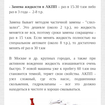
- Замена жидкости в АКПП
– раз в 15-30 т.км либо
раз в 3 года – 2-8 т.р.
Замена бывает методом частичной замены - "слил-
залил". Это дешевле (около 2 т.р.), но жидкость
меняется не вся, поэтому сроки замены сокращены -
раз в 15 т.км. Если менять жидкость полностью на
специальном автомате (около 8 т.р.), то достаточно
менять её раз в 30 т.км
В Москве и др. крупных городах, а также при
активном вождении жидкость изнашивается очень
быстро. У новой машины уже к пробегу 60 т.км она
становится темной, теряет свои свойства. АКПП -
узел сложный, где есть насос, подшипники
скольжения, гидроклапаны – все это должно
находиться в чистоте и хорошо смазываться.