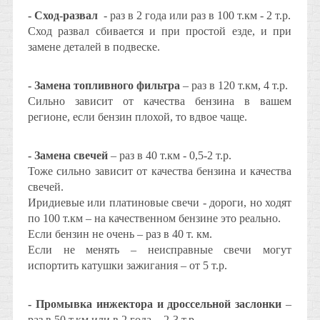
- Сход-развал
- раз в 2 года или раз в 100 т.км - 2 т.р.
Сход развал сбивается и при простой езде, и при
замене деталей в подвеске.
- Замена топливного фильтра
– раз в 120 т.км, 4 т.р.
Сильно зависит от качества бензина в вашем
регионе, если бензин плохой, то вдвое чаще.
- Замена свечей
– раз в 40 т.км - 0,5-2 т.р.
Тоже сильно зависит от качества бензина и качества
свечей.
Иридиевые или платиновые свечи - дороги, но ходят
по 100 т.км – на качественном бензине это реально.
Если бензин не очень – раз в 40 т. км.
Если не менять – неисправные свечи могут
испортить катушки зажигания – от 5 т.р.
- Промывка инжектора и дроссельной заслонки
–
раз в 50 т.км или в 2 года - 2-3 т.р.