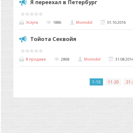
Я переехал в Петербург
Услуги
1886
lihomobil
01.10.2016
Тойота Секвойя
В продаже
2868
lihomobil
31.08.201
1-10
11-20
21-